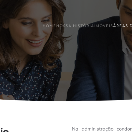
HOME
NOSSA HISTÓRIA
IMÓVEIS
ÁREAS 
io
Na administração condom