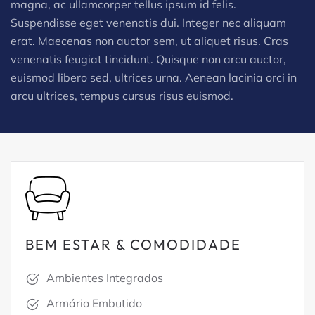
magna, ac ullamcorper tellus ipsum id felis.
Suspendisse eget venenatis dui. Integer nec aliquam
erat. Maecenas non auctor sem, ut aliquet risus. Cras
venenatis feugiat tincidunt. Quisque non arcu auctor,
euismod libero sed, ultrices urna. Aenean lacinia orci in
arcu ultrices, tempus cursus risus euismod.
BEM ESTAR & COMODIDADE
Ambientes Integrados
Armário Embutido