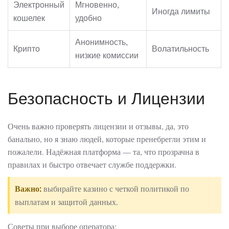
Электронный
Мгновенно,
Иногда лимиты
кошелек
удобно
Анонимность,
Крипто
Волатильность
низкие комиссии
Безопасность и Лицензии
Очень важно проверять лицензии и отзывы, да, это
банально, но я знаю людей, которые пренебрегли этим и
пожалели. Надёжная платформа — та, что прозрачна в
правилах и быстро отвечает службе поддержки.
Важно:
выбирайте казино с четкой политикой по
выплатам и защитой данных.
Советы при выборе оператора: