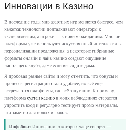
Инновации в Казино
В последние годы мир азартных игр меняется быстрее, чем
кажется: технологии подталкивают операторы к
экспериментам, а игроки — к новым ожиданиям. Многие
платформы уже используют искусственный интеллект для
персонализации предложения, а некоторые гибридные
форматы онлайн и лайв-казино создают ощущение
настоящего клуба, даже если вы сидите дома.
Я пробовал разные сайты и могу отметить, что бонусы и
процессы регистрации стали удобнее, но всё ещё
встречаются платформы, где всё запутанно. К примеру,
платформа
султан казино
в моих наблюдениях старается
упростить вход и регулярно тестирует промо-материалы,
что заметно для новых игроков.
Инфобокс:
Инновации, о которых чаще говорят —