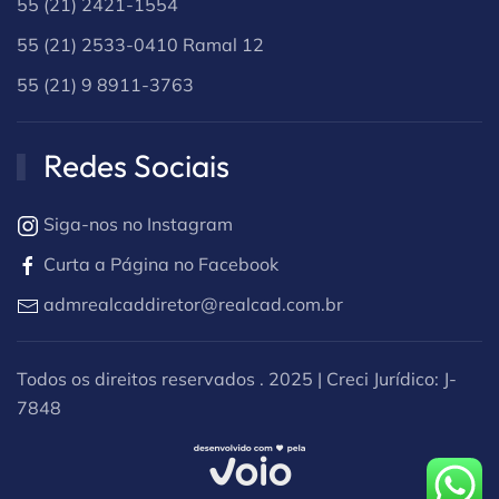
55 (21) 2421-1554
55 (21) 2533-0410 Ramal 12
55 (21) 9 8911-3763
Redes Sociais
Siga-nos no Instagram
Curta a Página no Facebook
admrealcaddiretor@realcad.com.br
Todos os direitos reservados . 2025 | Creci Jurídico: J-
7848