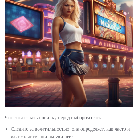
Что стоит знать новичку перед выбором слота:
Следите за волатильностью, она определяет, как часто и
какие выигрыши вы увидите.