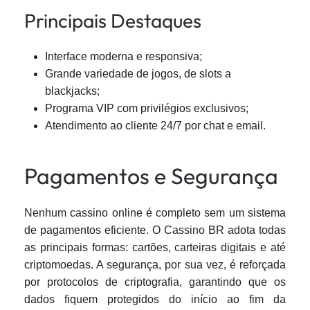
Principais Destaques
Interface moderna e responsiva;
Grande variedade de jogos, de slots a
blackjacks;
Programa VIP com privilégios exclusivos;
Atendimento ao cliente 24/7 por chat e email.
Pagamentos e Segurança
Nenhum cassino online é completo sem um sistema
de pagamentos eficiente. O Cassino BR adota todas
as principais formas: cartões, carteiras digitais e até
criptomoedas. A segurança, por sua vez, é reforçada
por protocolos de criptografia, garantindo que os
dados fiquem protegidos do início ao fim da