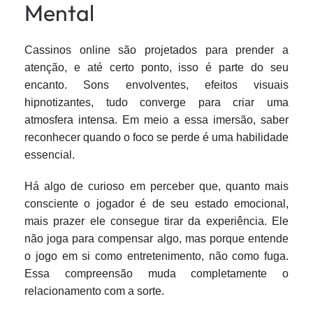
Mental
Cassinos online são projetados para prender a
atenção, e até certo ponto, isso é parte do seu
encanto. Sons envolventes, efeitos visuais
hipnotizantes, tudo converge para criar uma
atmosfera intensa. Em meio a essa imersão, saber
reconhecer quando o foco se perde é uma habilidade
essencial.
Há algo de curioso em perceber que, quanto mais
consciente o jogador é de seu estado emocional,
mais prazer ele consegue tirar da experiência. Ele
não joga para compensar algo, mas porque entende
o jogo em si como entretenimento, não como fuga.
Essa compreensão muda completamente o
relacionamento com a sorte.