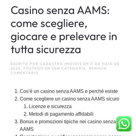
Casino senza AAMS:
come scegliere,
giocare e prelevare in
tutta sicurezza
ESCRITO POR
CADASTRO IMÓVEIS
EM
11 DE MAIO DE
2026
. POSTADO EM
SEM CATEGORIA
.
NENHUM
EM
COMENTÁRIO
CASINO
SENZA
AAMS:
Cos’è un casino senza AAMS e perché esiste
COME
SCEGLIERE,
Come scegliere un casino senza AAMS sicuro
GIOCARE
E
Licenze e sicurezza
PRELEVARE
Metodi di pagamento affidabili
IN
TUTTA
Bonus e promozioni tipiche nei casino senza
SICUREZZA
AAMS