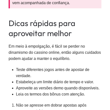
vem acompanhada de confiança.
Dicas rápidas para
aproveitar melhor
Em meio à empolgação, é fácil se perder no
dinamismo do cassino online, então alguns cuidados
podem ajudar a manter o equilíbrio.
Teste diferentes jogos antes de apostar de
verdade.
Estabeleça um limite diário de tempo e valor.
Aproveite as versões demo quando disponíveis.
Leia os termos dos bônus com atenção.
Não se apresse em dobrar apostas após