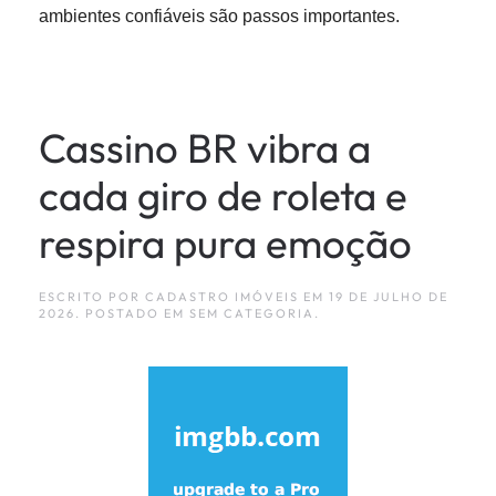
ambientes confiáveis são passos importantes.
Cassino BR vibra a
cada giro de roleta e
respira pura emoção
ESCRITO POR
CADASTRO IMÓVEIS
EM
19 DE JULHO DE
2026
. POSTADO EM
SEM CATEGORIA
.