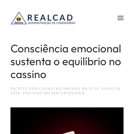
Skip to main content
Consciência emocional
sustenta o equilíbrio no
cassino
ESCRITO POR
CADASTRO IMÓVEIS
EM
19 DE JULHO DE
2026
. POSTADO EM
SEM CATEGORIA
.