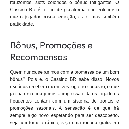
reluzentes, slots coloridos e bônus intrigantes. O
Cassino BR é o tipo de plataforma que entende o
que o jogador busca, emoção, claro, mas também
praticidade.
Bônus, Promoções e
Recompensas
Quem nunca se animou com a promessa de um bom
bônus? Pois é, o Cassino BR sabe disso. Novos
usuários recebem incentivos logo no cadastro, o que
já cria uma boa primeira impressão. Já os jogadores
frequentes contam com um sistema de pontos e
promoções sazonais. A sensação é de que há
sempre algo novo esperando para ser descoberto,
seja um torneio rápido, seja uma rodada grátis em