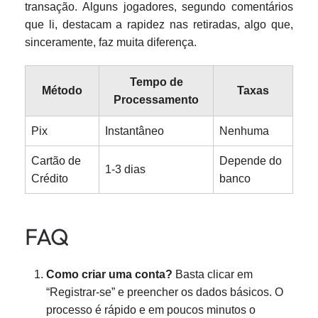
transação. Alguns jogadores, segundo comentários
que li, destacam a rapidez nas retiradas, algo que,
sinceramente, faz muita diferença.
Tempo de
Método
Taxas
Processamento
Pix
Instantâneo
Nenhuma
Cartão de
Depende do
1-3 dias
Crédito
banco
FAQ
Como criar uma conta?
Basta clicar em
“Registrar-se” e preencher os dados básicos. O
processo é rápido e em poucos minutos o