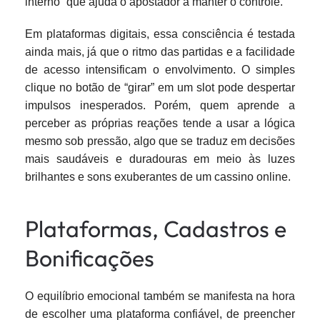
interno” que ajuda o apostador a manter o controle.
Em plataformas digitais, essa consciência é testada
ainda mais, já que o ritmo das partidas e a facilidade
de acesso intensificam o envolvimento. O simples
clique no botão de “girar” em um slot pode despertar
impulsos inesperados. Porém, quem aprende a
perceber as próprias reações tende a usar a lógica
mesmo sob pressão, algo que se traduz em decisões
mais saudáveis e duradouras em meio às luzes
brilhantes e sons exuberantes de um cassino online.
Plataformas, Cadastros e
Bonificações
O equilíbrio emocional também se manifesta na hora
de escolher uma plataforma confiável, de preencher