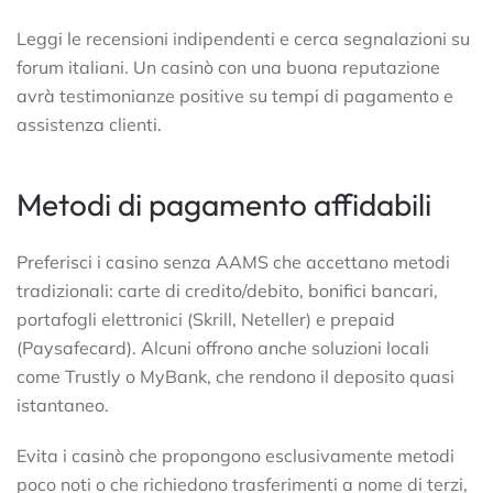
Leggi le recensioni indipendenti e cerca segnalazioni su
forum italiani. Un casinò con una buona reputazione
avrà testimonianze positive su tempi di pagamento e
assistenza clienti.
Metodi di pagamento affidabili
Preferisci i casino senza AAMS che accettano metodi
tradizionali: carte di credito/debito, bonifici bancari,
portafogli elettronici (Skrill, Neteller) e prepaid
(Paysafecard). Alcuni offrono anche soluzioni locali
come Trustly o MyBank, che rendono il deposito quasi
istantaneo.
Evita i casinò che propongono esclusivamente metodi
poco noti o che richiedono trasferimenti a nome di terzi,