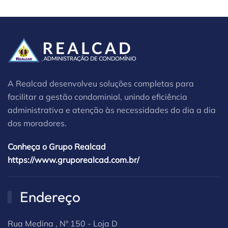
A Realcad desenvolveu soluções completas para
facilitar a gestão condominial, unindo eficiência
administrativa e atenção às necessidades do dia a dia
dos moradores.
Conheça o Grupo Realcad
https://www.gruporealcad.com.br/
Endereço
Rua Medina , Nº 150 - Loja D