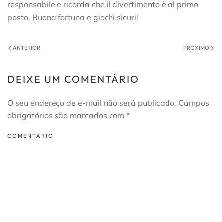
responsabile e ricorda che il divertimento è al primo
posto. Buona fortuna e giochi sicuri!
ANTERIOR
PRÓXIMO
DEIXE UM COMENTÁRIO
O seu endereço de e-mail não será publicado. Campos
obrigatórios são marcados com
*
COMENTÁRIO