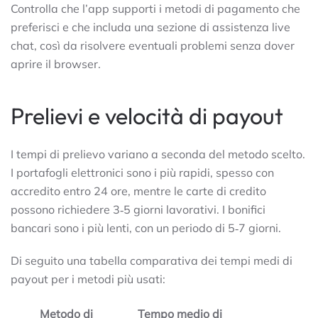
Controlla che l’app supporti i metodi di pagamento che
preferisci e che includa una sezione di assistenza live
chat, così da risolvere eventuali problemi senza dover
aprire il browser.
Prelievi e velocità di payout
I tempi di prelievo variano a seconda del metodo scelto.
I portafogli elettronici sono i più rapidi, spesso con
accredito entro 24 ore, mentre le carte di credito
possono richiedere 3‑5 giorni lavorativi. I bonifici
bancari sono i più lenti, con un periodo di 5‑7 giorni.
Di seguito una tabella comparativa dei tempi medi di
payout per i metodi più usati:
Metodo di
Tempo medio di