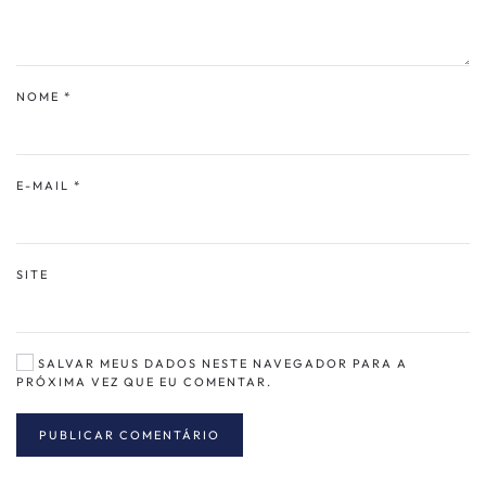
NOME
*
E-MAIL
*
SITE
SALVAR MEUS DADOS NESTE NAVEGADOR PARA A
PRÓXIMA VEZ QUE EU COMENTAR.
PUBLICAR COMENTÁRIO