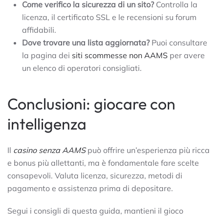
Come verifico la sicurezza di un sito?
Controlla la
licenza, il certificato SSL e le recensioni su forum
affidabili.
Dove trovare una lista aggiornata?
Puoi consultare
la pagina dei
siti scommesse non AAMS
per avere
un elenco di operatori consigliati.
Conclusioni: giocare con
intelligenza
Il
casino senza AAMS
può offrire un’esperienza più ricca
e bonus più allettanti, ma è fondamentale fare scelte
consapevoli. Valuta licenza, sicurezza, metodi di
pagamento e assistenza prima di depositare.
Segui i consigli di questa guida, mantieni il gioco