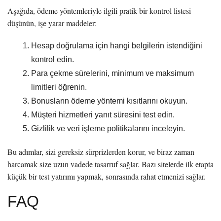
Aşağıda, ödeme yöntemleriyle ilgili pratik bir kontrol listesi
düşünün, işe yarar maddeler:
Hesap doğrulama için hangi belgilerin istendiğini
kontrol edin.
Para çekme sürelerini, minimum ve maksimum
limitleri öğrenin.
Bonusların ödeme yöntemi kısıtlarını okuyun.
Müşteri hizmetleri yanıt süresini test edin.
Gizlilik ve veri işleme politikalarını inceleyin.
Bu adımlar, sizi gereksiz sürprizlerden korur, ve biraz zaman
harcamak size uzun vadede tasarruf sağlar. Bazı sitelerde ilk etapta
küçük bir test yatırımı yapmak, sonrasında rahat etmenizi sağlar.
FAQ