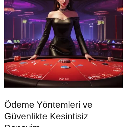
Ödeme Yöntemleri ve
Güvenlikte Kesintisiz