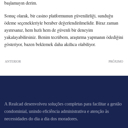
başlamayın derim.
Sonuç olarak, bir casino platformunun güvenilirliği, sunduğu
ödeme seçenekleriyle beraber değerlendirilmelidir. Biraz zaman
ayırırsanız, hem hızlı hem de güvenli bir deneyim
yakalayabilirsiniz. Benim tecrübem, araştırma yapmanın ödediğini
gösteriyor, bazen beklemek daha akıllıca olabiliyor.
ANTERIOR
PRÓXIMO
A Realcad desenvolveu soluções completas para facilitar a gestão
condominial, unindo eficiência administrativa e atenção às
necessidades do dia a dia dos moradores.